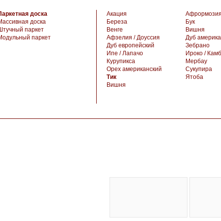
Паркетная доска
Акация
Афрормози
Массивная доска
Береза
Бук
Штучный паркет
Венге
Вишня
Модульный паркет
Афзелия / Доуссия
Дуб америка
Дуб европейский
Зебрано
Ипе / Лапачо
Ироко / Кам
Курупикса
Мербау
Орех американский
Сукупира
Тик
Ятоба
Вишня